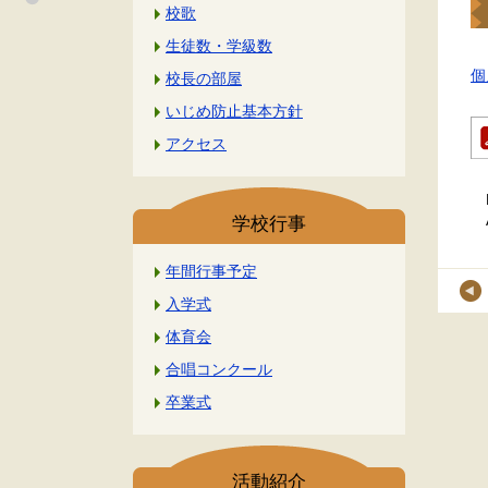
校歌
生徒数・学級数
個
校長の部屋
いじめ防止基本方針
アクセス
学校行事
年間行事予定
入学式
体育会
合唱コンクール
卒業式
活動紹介