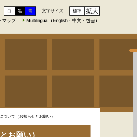
拡大
白
黒
青
文字サイズ
標準
トマップ
Multilingual（English・中文・한글）
について（お知らせとお願い）
せとお願い）