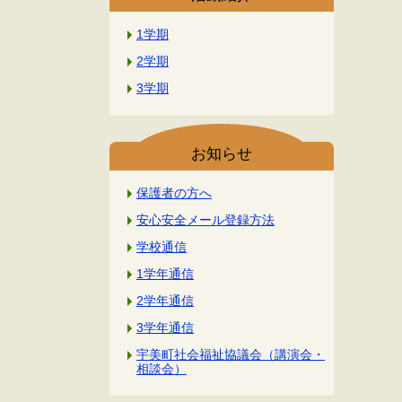
1学期
2学期
3学期
お知らせ
保護者の方へ
安心安全メール登録方法
学校通信
1学年通信
2学年通信
3学年通信
宇美町社会福祉協議会（講演会・
相談会）