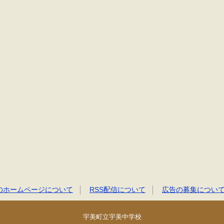
のホームページについて
RSS配信について
広告の募集につい
宇美町立宇美中学校