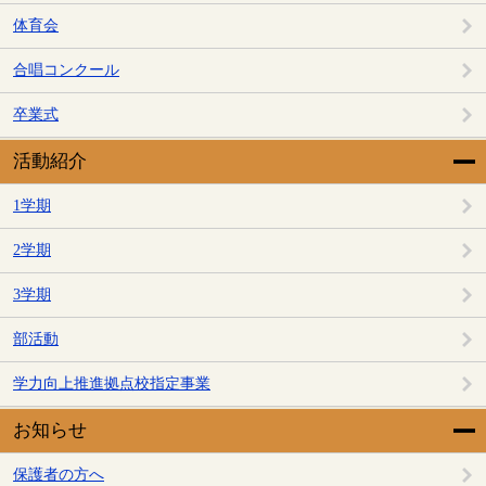
体育会
合唱コンクール
卒業式
活動紹介
1学期
2学期
3学期
部活動
学力向上推進拠点校指定事業
お知らせ
保護者の方へ