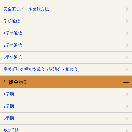
安全安心メール登録方法
学校通信
1学年通信
2学年通信
3学年通信
宇美町社会福祉協議会（講演会・相談会）
生徒会活動
1学期
2学期
3学期
JRC活動