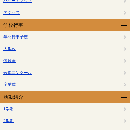
ハザードマップ
アクセス
学校行事
年間行事予定
入学式
体育会
合唱コンクール
卒業式
活動紹介
1学期
2学期