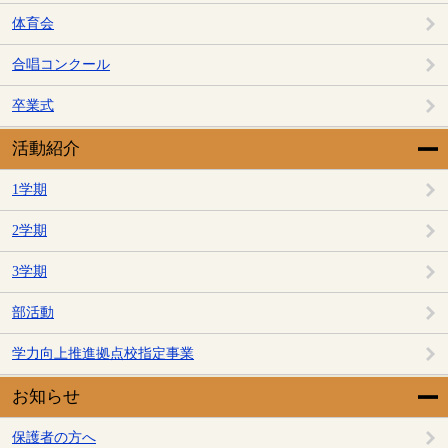
体育会
合唱コンクール
卒業式
活動紹介
1学期
2学期
3学期
部活動
学力向上推進拠点校指定事業
お知らせ
保護者の方へ