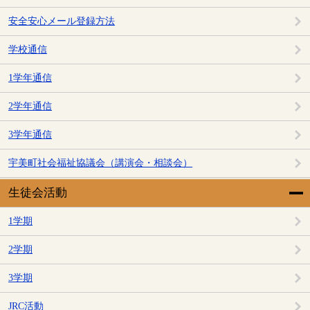
安全安心メール登録方法
学校通信
1学年通信
2学年通信
3学年通信
宇美町社会福祉協議会（講演会・相談会）
生徒会活動
1学期
2学期
3学期
JRC活動