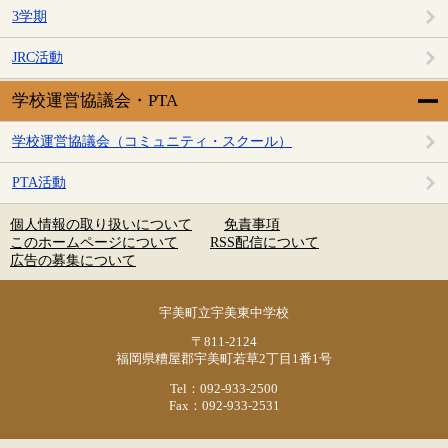
3学期
JRC活動
学校運営協議会・PTA
学校運営協議会（コミュニティ・スクール）
PTA活動
個人情報の取り扱いについて
免責事項
このホームページについて
RSS配信について
広告の募集について
宇美町立宇美東中学校
〒811-2124
福岡県糟屋郡宇美町若草2丁目1番1号
Tel：092-933-2500
Fax：092-933-2531