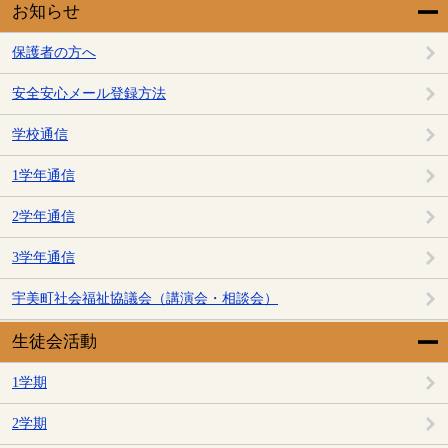
お知らせ
保護者の方へ
安全安心メール登録方法
学校通信
1学年通信
2学年通信
3学年通信
宇美町社会福祉協議会（講演会・相談会）
生徒会活動
1学期
2学期