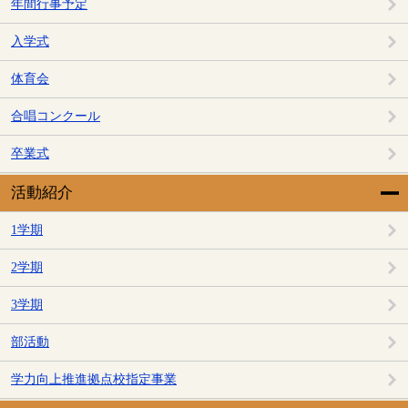
年間行事予定
入学式
体育会
合唱コンクール
卒業式
活動紹介
1学期
2学期
3学期
部活動
学力向上推進拠点校指定事業