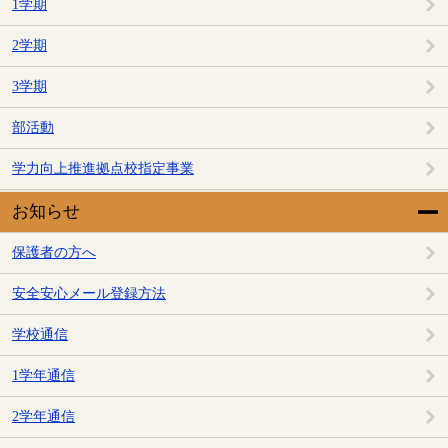
1学期
2学期
3学期
部活動
学力向上推進拠点校指定事業
お知らせ
保護者の方へ
安全安心メール登録方法
学校通信
1学年通信
2学年通信