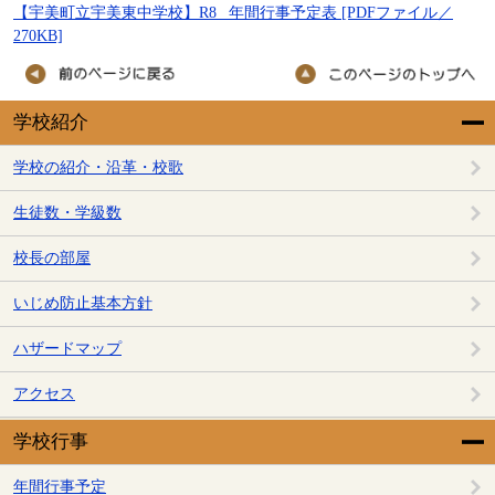
【宇美町立宇美東中学校】R8 _年間行事予定表 [PDFファイル／
270KB]
学校紹介
学校の紹介・沿革・校歌
生徒数・学級数
校長の部屋
いじめ防止基本方針
ハザードマップ
アクセス
学校行事
年間行事予定