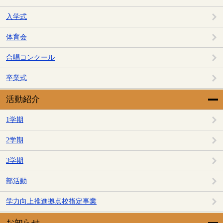
入学式
体育会
合唱コンクール
卒業式
活動紹介
1学期
2学期
3学期
部活動
学力向上推進拠点校指定事業
お知らせ