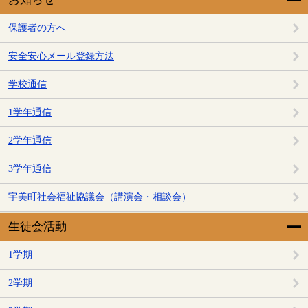
保護者の方へ
安全安心メール登録方法
学校通信
1学年通信
2学年通信
3学年通信
宇美町社会福祉協議会（講演会・相談会）
生徒会活動
1学期
2学期