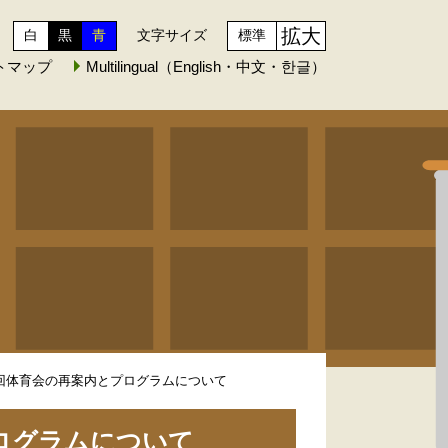
拡大
白
黒
青
文字サイズ
標準
トマップ
Multilingual（English・中文・한글）
1回体育会の再案内とプログラムについて
プログラムについて