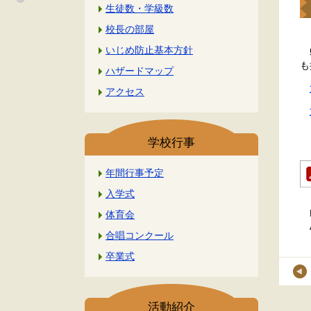
生徒数・学級数
校長の部屋
いじめ防止基本方針
5
も
ハザードマップ
アクセス
学校行事
年間行事予定
入学式
体育会
合唱コンクール
卒業式
活動紹介