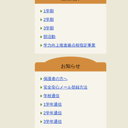
1学期
2学期
3学期
部活動
学力向上推進拠点校指定事業
お知らせ
保護者の方へ
安全安心メール登録方法
学校通信
1学年通信
2学年通信
3学年通信