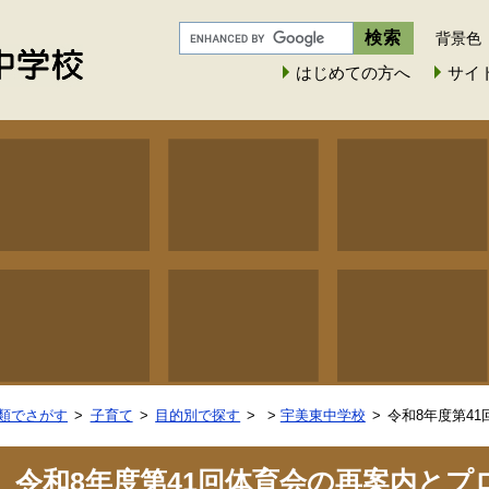
背景色
はじめての方へ
サイ
類でさがす
子育て
目的別で探す
>
宇美東中学校
令和8年度第4
令和8年度第41回体育会の再案内と