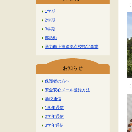
〔
1学期
2学期
3学期
部活動
学力向上推進拠点校指定事業
お知らせ
保護者の方へ
〔
安全安心メール登録方法
学校通信
1学年通信
2学年通信
3学年通信