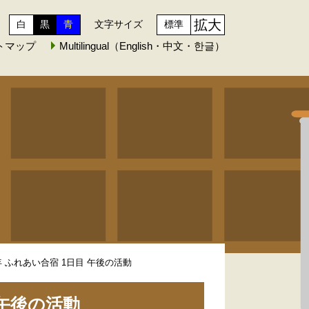
拡大
白
黒
青
文字サイズ
標準
トマップ
Multilingual（English・中文・한글）
年 ふれあい合宿 1日目 午後の活動
 午後の活動