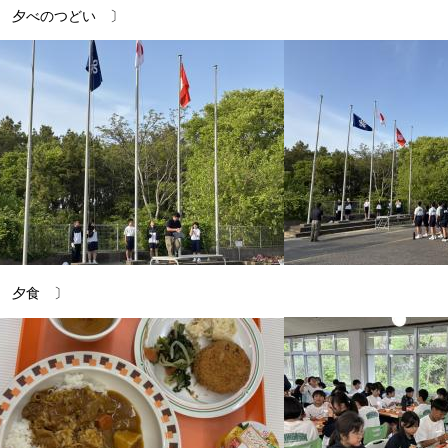
 夕べのつどい 〕
 夕食 〕