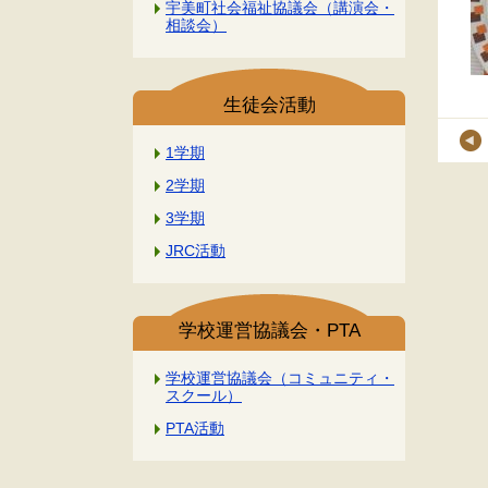
宇美町社会福祉協議会（講演会・
相談会）
生徒会活動
1学期
2学期
3学期
JRC活動
学校運営協議会・PTA
学校運営協議会（コミュニティ・
スクール）
PTA活動