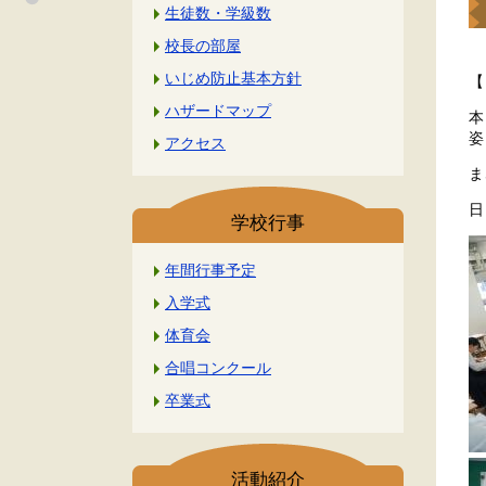
生徒数・学級数
校長の部屋
いじめ防止基本方針
【
ハザードマップ
本
姿
アクセス
ま
日
学校行事
年間行事予定
入学式
体育会
合唱コンクール
卒業式
活動紹介