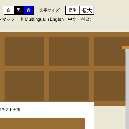
拡大
白
黒
青
文字サイズ
標準
トマップ
Multilingual（English・中文・한글）
査テスト実施