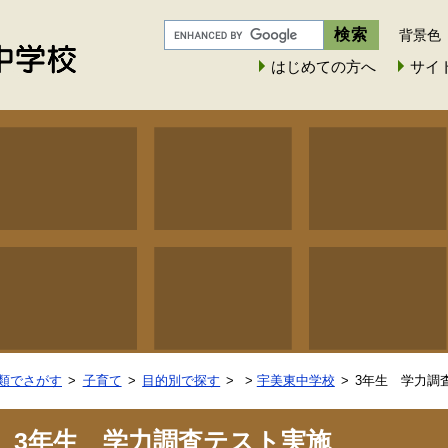
背景色
はじめての方へ
サイ
類でさがす
子育て
目的別で探す
>
宇美東中学校
3年生 学力調
3年生 学力調査テスト実施