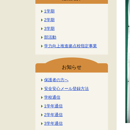
1学期
2学期
3学期
部活動
学力向上推進拠点校指定事業
お知らせ
保護者の方へ
安全安心メール登録方法
学校通信
1学年通信
2学年通信
3学年通信