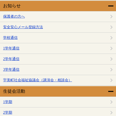
お知らせ
保護者の方へ
安全安心メール登録方法
学校通信
1学年通信
2学年通信
3学年通信
宇美町社会福祉協議会（講演会・相談会）
生徒会活動
1学期
2学期