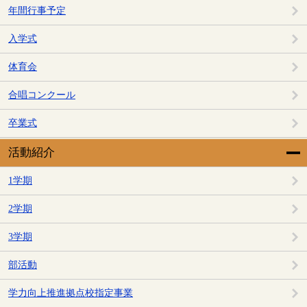
年間行事予定
入学式
体育会
合唱コンクール
卒業式
活動紹介
1学期
2学期
3学期
部活動
学力向上推進拠点校指定事業