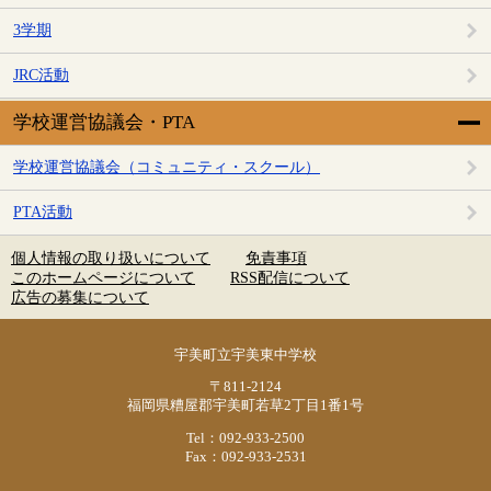
3学期
JRC活動
学校運営協議会・PTA
学校運営協議会（コミュニティ・スクール）
PTA活動
個人情報の取り扱いについて
免責事項
このホームページについて
RSS配信について
広告の募集について
宇美町立宇美東中学校
〒811-2124
福岡県糟屋郡宇美町若草2丁目1番1号
Tel：092-933-2500
Fax：092-933-2531