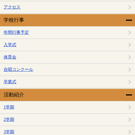
アクセス
学校行事
年間行事予定
入学式
体育会
合唱コンクール
卒業式
活動紹介
1学期
2学期
3学期