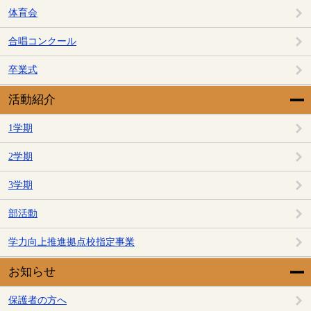
体育会
合唱コンクール
卒業式
活動紹介
1学期
2学期
3学期
部活動
学力向上推進拠点校指定事業
お知らせ
保護者の方へ