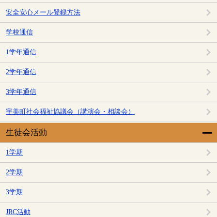
安全安心メール登録方法
学校通信
1学年通信
2学年通信
3学年通信
宇美町社会福祉協議会（講演会・相談会）
生徒会活動
1学期
2学期
3学期
JRC活動