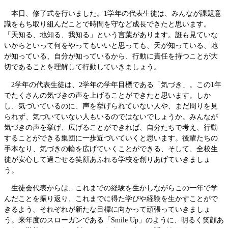
本日、修了式を行いました。1学年の代表生徒は、みんなが課題意
識をもち取り組んだことで時間を守など成長できたと思います。
「天知る、地知る、我知る」という言葉があります。誰も見ていな
いからといって何をやってもいいと思っても、天が知っている、地
が知っている、自分が知っているから、行動に責任を持つことが大
切であることを理解して行動していきましょう。
2学年の代表生徒は、2学年の学年目標である「気づき」。この1年
でたくさんの気づきの声を上げることができたと思います。しか
し、気づいているのに、声を挙げられていない人や、まだ周りを見
られず、気づいていない人もいるのではないでしょうか。みんなが
気づきの声を挙げ、広げることができれば、自分たちで考え、行動
することができる集団に一歩近づいていくと思います。後輩たちの
手本なり、気づきの輪を広げていくことができる、そして、全校生
徒が安心して過ごせる笑顔あふれる学校を創りあげていきましょ
う。
生徒会代表からは、これまでの経験を生かしながらこの一年で学
んだことを振り返り、これまでに得た学びや経験を生かすことがで
きるよう、それぞれが新たな目標に向かって頑張っていきましょ
う。来年度のスローガンである「Smile Up」のように、明るく笑顔あ