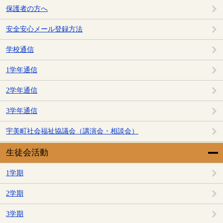
保護者の方へ
安全安心メール登録方法
学校通信
1学年通信
2学年通信
3学年通信
宇美町社会福祉協議会（講演会・相談会）
生徒会活動
1学期
2学期
3学期