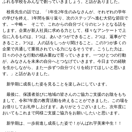
ふれる学校をみんなで創っていきましょう。と話がありました。
校長先生の話では、「1年生2年生のみなさんが、それぞれの学年
の学びを終え、1年間を振り返り、次のステップへ進む大切な節目で
す。～中略～ そこで、これからの自分づくりのヒントとなる話を
します。企業が新人社員に求める力として、様々なアンケートで上
位に入るものは、1つは、あいさつができること。2つは、返事がで
きること。3つは、人の話をしっかり聞けること。この3つが多くの
企業で共通して重視されている力になるそうです。こうした力は、
日々の小さな行動の積み重ねで育っていきます。一つひとつの行動
が、みなさんを未来の自分へとつなげていきます。今日までの経験
を生かしながら、また一歩ずつ自分づくりを続けてほしいと思いま
す。」と話がありました。
新学期に成長した姿を見ることを楽しみにしています。
最後に、保護者並びに地域の皆さんのご協力ご支援のお陰をもち
まして、令和7年度の教育活動を終えることができました。この場を
お借りしてお礼申し上げます。ありがとうございました。次年度に
おいてもこれまで同様ご支援ご協力をお願いしたいと思います。
新学期は、一歩前進し成長した姿で！がんばれ宇美東中生！！