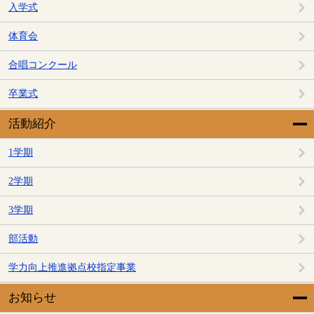
入学式
体育会
合唱コンクール
卒業式
活動紹介
1学期
2学期
3学期
部活動
学力向上推進拠点校指定事業
お知らせ