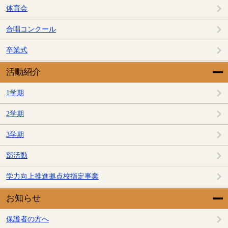
体育会
合唱コンクール
卒業式
活動紹介
1学期
2学期
3学期
部活動
学力向上推進拠点校指定事業
お知らせ
保護者の方へ