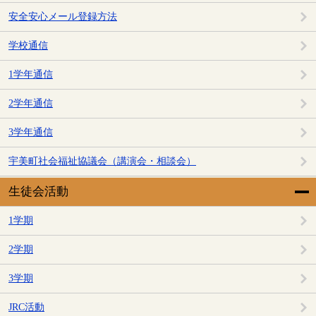
安全安心メール登録方法
学校通信
1学年通信
2学年通信
3学年通信
宇美町社会福祉協議会（講演会・相談会）
生徒会活動
1学期
2学期
3学期
JRC活動