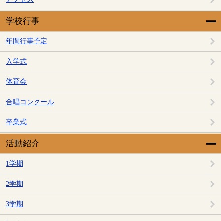
学校行事
年間行事予定
入学式
体育会
合唱コンクール
卒業式
活動紹介
1学期
2学期
3学期