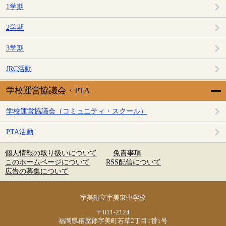
1学期
2学期
3学期
JRC活動
学校運営協議会・PTA
学校運営協議会（コミュニティ・スクール）
PTA活動
個人情報の取り扱いについて
免責事項
このホームページについて
RSS配信について
広告の募集について
宇美町立宇美東中学校
〒811-2124
福岡県糟屋郡宇美町若草2丁目1番1号