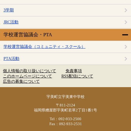
3学期
JRC活動
学校運営協議会・PTA
学校運営協議会（コミュニティ・スクール）
PTA活動
個人情報の取り扱いについて
免責事項
このホームページについて
RSS配信について
広告の募集について
宇美町立宇美東中学校
〒811-2124
福岡県糟屋郡宇美町若草2丁目1番1号
Tel：092-933-2500
Fax：092-933-2531