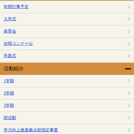
年間行事予定
入学式
体育会
合唱コンクール
卒業式
活動紹介
1学期
2学期
3学期
部活動
学力向上推進拠点校指定事業