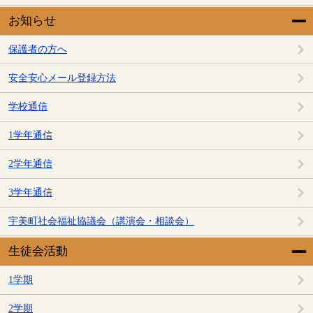
お知らせ
保護者の方へ
安全安心メール登録方法
学校通信
1学年通信
2学年通信
3学年通信
宇美町社会福祉協議会（講演会・相談会）
生徒会活動
1学期
2学期