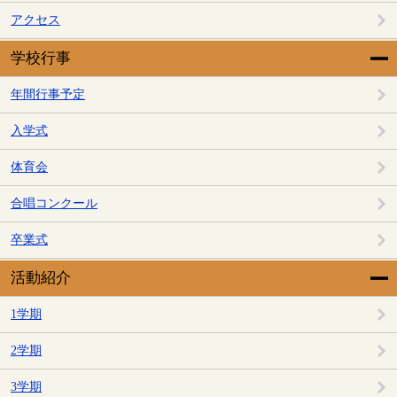
アクセス
学校行事
年間行事予定
入学式
体育会
合唱コンクール
卒業式
活動紹介
1学期
2学期
3学期