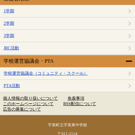
1学期
2学期
3学期
JRC活動
学校運営協議会・PTA
学校運営協議会（コミュニティ・スクール）
PTA活動
個人情報の取り扱いについて
免責事項
このホームページについて
RSS配信について
広告の募集について
宇美町立宇美東中学校
〒811-2124