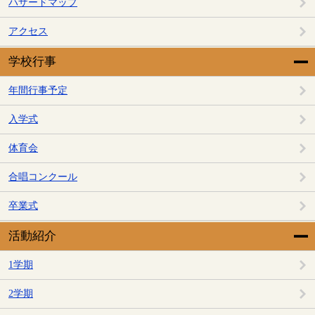
ハザードマップ
アクセス
学校行事
年間行事予定
入学式
体育会
合唱コンクール
卒業式
活動紹介
1学期
2学期