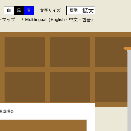
拡大
白
黒
青
文字サイズ
標準
トマップ
Multilingual（English・中文・한글）
入生説明会