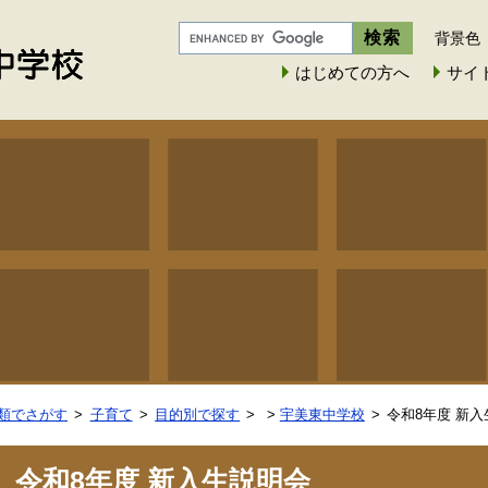
背景色
はじめての方へ
サイ
類でさがす
子育て
目的別で探す
>
宇美東中学校
令和8年度 新
令和8年度 新入生説明会