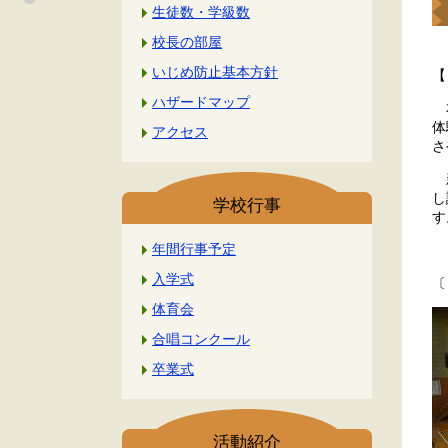
生徒数・学級数
校長の部屋
いじめ防止基本方針
【
ハザードマップ
本
体
アクセス
さ
新
し
学校行事
す
年間行事予定
良
入学式
〔
体育会
合唱コンクール
卒業式
活動紹介