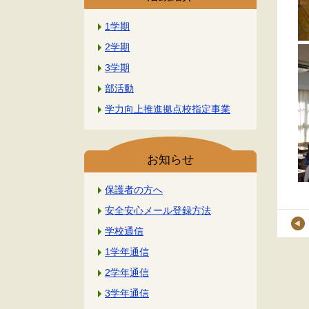
1学期
2学期
3学期
部活動
学力向上推進拠点校指定事業
お知らせ
保護者の方へ
安全安心メール登録方法
学校通信
1学年通信
2学年通信
3学年通信