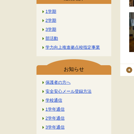
1学期
2学期
3学期
部活動
学力向上推進拠点校指定事業
お知らせ
保護者の方へ
安全安心メール登録方法
学校通信
1学年通信
2学年通信
3学年通信