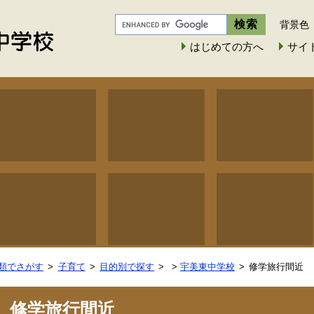
背景色
はじめての方へ
サイ
類でさがす
子育て
目的別で探す
>
宇美東中学校
修学旅行間近
修学旅行間近