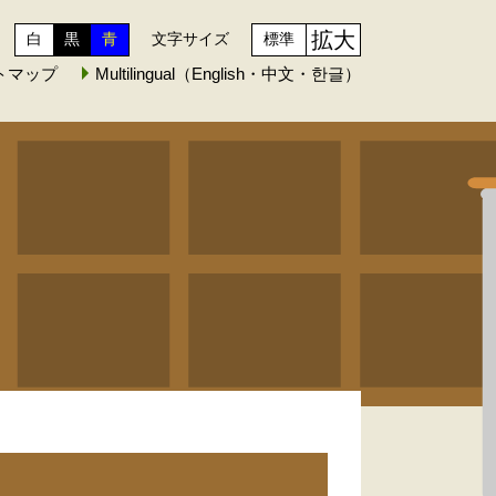
拡大
白
黒
青
文字サイズ
標準
トマップ
Multilingual（English・中文・한글）