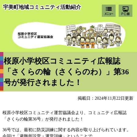
宇美町地域コミュニティ活動紹介
桜
桜原小学校区コミュニティ広報誌
「さくらの輪（さくらのわ）」第36
号が発行されました！
掲載日：2024年11月22日更新
桜原小学校区コミュニティ運営協議会より、コミュニティ広報誌
「さくらの輪第36号」が発行されました！
36号では、最初に防災訓練に関する内容が取り上げられています。
今回は「避難所設営・運営訓練」ということで、