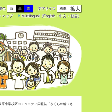
拡大
景色
白
黒
青
文字サイズ
標準
トマップ
Multilingual（English・中文・한글）
桜原小学校区コミュニティ広報誌「さくらの輪（さ