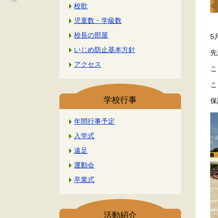
校歌
児童数・学級数
校長の部屋
5
いじめ防止基本方針
先
アクセス
こ
こ
学校行事
保
年間行事予定
入学式
遠足
運動会
卒業式
活動紹介