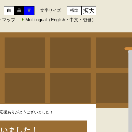
拡大
白
黒
青
文字サイズ
標準
トマップ
Multilingual（English・中文・한글）
 応援ありがとうございました！
ざいました！