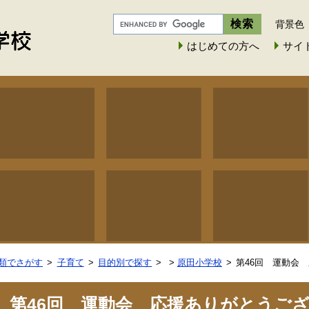
背景色
はじめての方へ
サイ
類でさがす
子育て
目的別で探す
>
原田小学校
第46回 運動会
第46回 運動会 応援ありがとうご