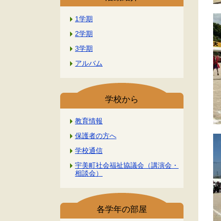
1学期
2学期
3学期
アルバム
学校から
教育情報
保護者の方へ
学校通信
宇美町社会福祉協議会（講演会・
相談会）
各学年の部屋