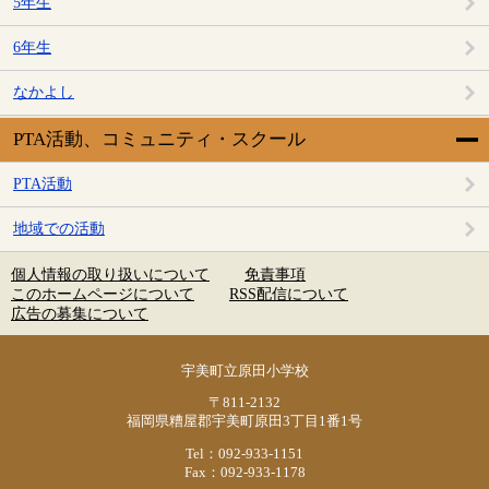
5年生
6年生
なかよし
PTA活動、コミュニティ・スクール
PTA活動
地域での活動
個人情報の取り扱いについて
免責事項
このホームページについて
RSS配信について
広告の募集について
宇美町立原田小学校
〒811-2132
福岡県糟屋郡宇美町原田3丁目1番1号
Tel：092-933-1151
Fax：092-933-1178