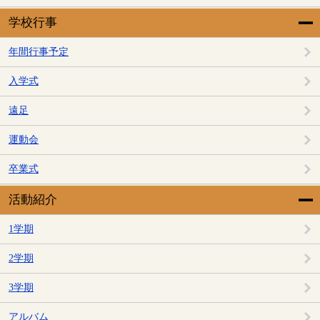
学校行事
年間行事予定
入学式
遠足
運動会
卒業式
活動紹介
1学期
2学期
3学期
アルバム