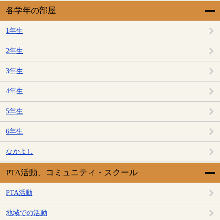
各学年の部屋
1年生
2年生
3年生
4年生
5年生
6年生
なかよし
PTA活動、コミュニティ・スクール
PTA活動
地域での活動