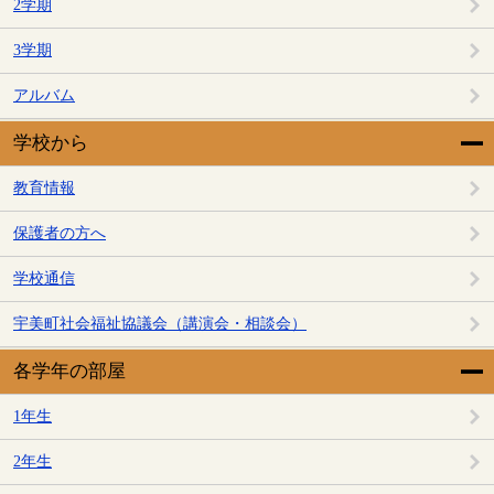
2学期
3学期
アルバム
学校から
教育情報
保護者の方へ
学校通信
宇美町社会福祉協議会（講演会・相談会）
各学年の部屋
1年生
2年生