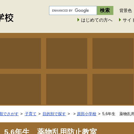
背景色
はじめての方へ
サイ
類でさがす
子育て
目的別で探す
>
原田小学校
5,6年生 薬物乱
5,6年生 薬物乱用防止教室