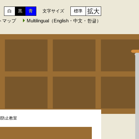
拡大
白
黒
青
文字サイズ
標準
トマップ
Multilingual（English・中文・한글）
用防止教室