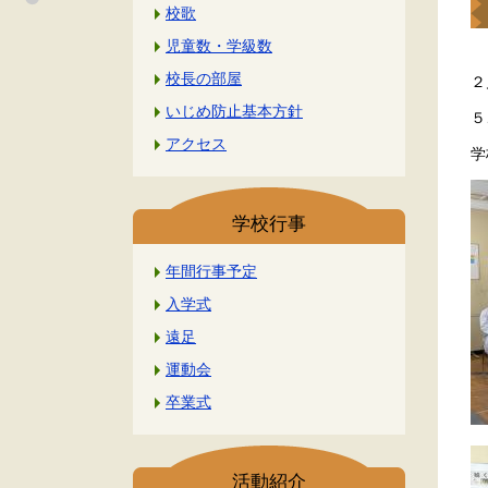
校歌
児童数・学級数
校長の部屋
２
いじめ防止基本方針
５
アクセス
学
学校行事
年間行事予定
入学式
遠足
運動会
卒業式
活動紹介