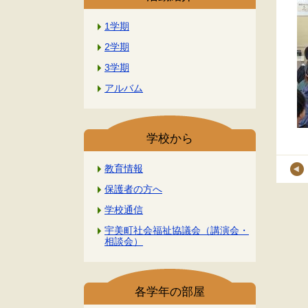
1学期
2学期
3学期
アルバム
学校から
教育情報
保護者の方へ
学校通信
宇美町社会福祉協議会（講演会・
相談会）
各学年の部屋