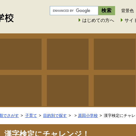
背景色
はじめての方へ
サイ
類でさがす
子育て
目的別で探す
>
原田小学校
漢字検定にチャレ
漢字検定にチャレンジ！