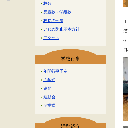
校歌
児童数・学級数
校長の部屋
１
いじめ防止基本方針
漢
アクセス
今
目
学校行事
年間行事予定
入学式
遠足
運動会
卒業式
活動紹介