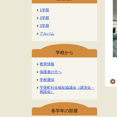
1学期
2学期
3学期
アルバム
学校から
教育情報
保護者の方へ
学校通信
宇美町社会福祉協議会（講演会・
相談会）
各学年の部屋