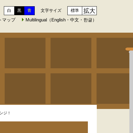
拡大
白
黒
青
文字サイズ
標準
トマップ
Multilingual（English・中文・한글）
ンジ！