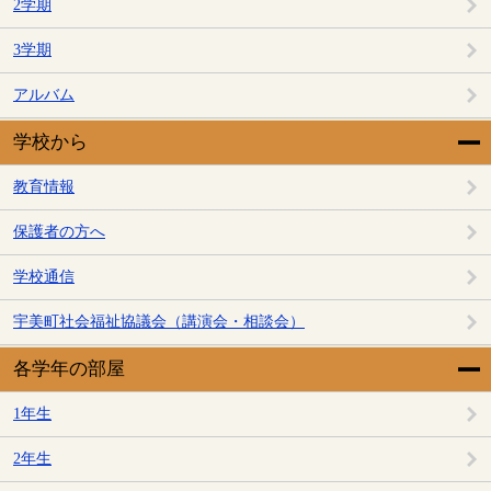
2学期
3学期
アルバム
学校から
教育情報
保護者の方へ
学校通信
宇美町社会福祉協議会（講演会・相談会）
各学年の部屋
1年生
2年生