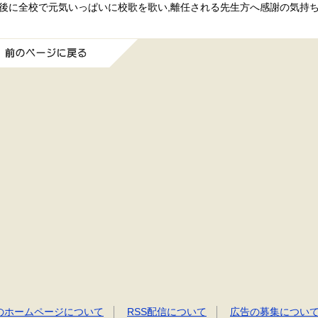
後に全校で元気いっぱいに校歌を歌い,離任される先生方へ感謝の気持
前のページに戻る
のホームページについて
RSS配信について
広告の募集につい