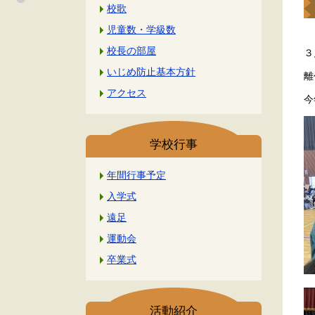
校歌
児童数・学級数
校長の部屋
３
いじめ防止基本方針
離
アクセス
今
学校行事
年間行事予定
入学式
遠足
運動会
卒業式
活動紹介