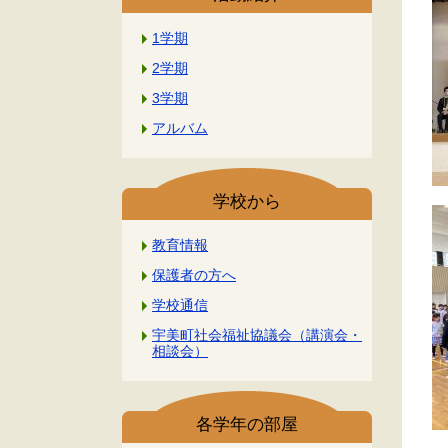
1学期
2学期
3学期
アルバム
学校から
教育情報
保護者の方へ
学校通信
宇美町社会福祉協議会（講演会・
相談会）
各学年の部屋