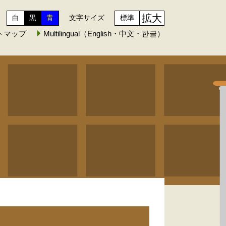
拡大
白
黒
青
文字サイズ
標準
トマップ
Multilingual（English・中文・한글）