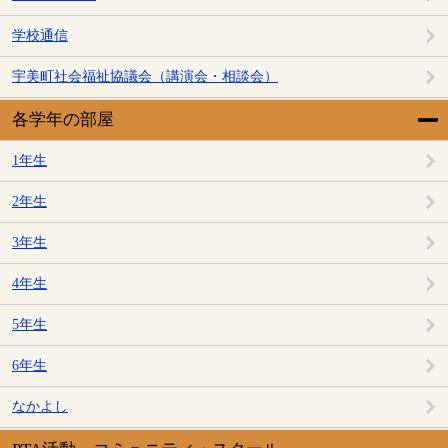
学校通信
宇美町社会福祉協議会（講演会・相談会）
各学年の部屋
1年生
2年生
3年生
4年生
5年生
6年生
なかよし