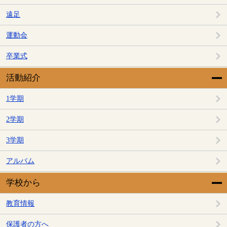
遠足
運動会
卒業式
活動紹介
1学期
2学期
3学期
アルバム
学校から
教育情報
保護者の方へ