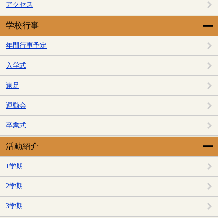
アクセス
学校行事
年間行事予定
入学式
遠足
運動会
卒業式
活動紹介
1学期
2学期
3学期