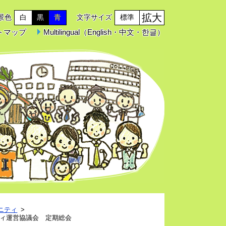
拡大
景色
白
黒
青
文字サイズ
標準
トマップ
Multilingual（English・中文・한글）
ニティ
ィ運営協議会 定期総会