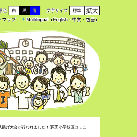
拡大
景色
白
黒
青
文字サイズ
標準
トマップ
Multilingual（English・中文・한글）
凧揚げ大会が行われました！(原田小学校区コミュ