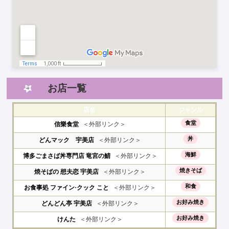
お店一覧
店名
ジャンル
食堂
信樂食堂
＜外部リンク＞
丼
どんマック 宇美店
＜外部リンク＞
海鮮
博多ごまさば丼専門店 竜宮の鯖
＜外部リンク＞
焼きそば
焼そばの 想夫恋 宇美店
＜外部リンク＞
和食
お食事処 ファイン·クック こと
＜外部リンク＞
お好み焼き
どんどん亭 宇美店
＜外部リンク＞
お好み焼き
けんた
＜外部リンク＞