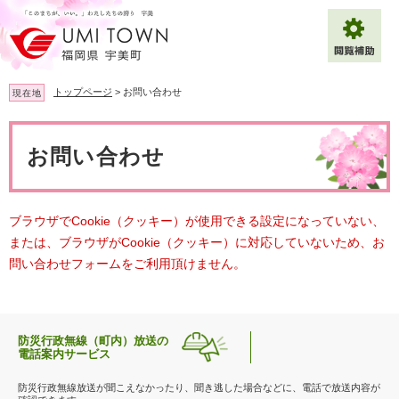
ペ
メ
ー
ニ
ジ
ュ
の
ー
先
を
トップページ
>
お問い合わせ
現在地
頭
飛
で
ば
本
拡大
文字サイズ
標準
す
し
文
お問い合わせ
。
て
背景色変更
白
黒
青
本
文
へ
Multilingual（English・中文・한글）
ブラウザでCookie（クッキー）が使用できる設定になっていない、
または、ブラウザがCookie（クッキー）に対応していないため、お
問い合わせフォームをご利用頂けません。
防災行政無線（町内）放送の
電話案内サービス
防災行政無線放送が聞こえなかったり、聞き逃した場合などに、電話で放送内容が