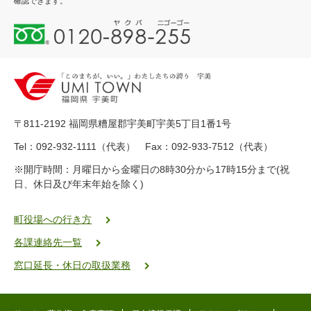
確認できます。
0
1
2
0
-
8
9
〒811-2192 福岡県糟屋郡宇美町宇美5丁目1番1号
8
-
Tel：092-932-1111（代表） Fax：092-933-7512（代表）
2
※開庁時間：月曜日から金曜日の8時30分から17時15分まで(祝
5
日、休日及び年末年始を除く)
5
ヤ
ク
町役場への行き方
バ
各課連絡先一覧
二
ゴ
窓口延長・休日の取扱業務
ー
ゴ
ー