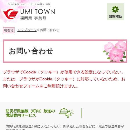
ペ
メ
ー
ニ
ジ
ュ
の
ー
先
を
トップページ
>
お問い合わせ
現在地
頭
飛
で
ば
本
拡大
文字サイズ
標準
す
し
文
お問い合わせ
。
て
背景色変更
白
黒
青
本
文
へ
Multilingual（English・中文・한글）
ブラウザでCookie（クッキー）が使用できる設定になっていない、
または、ブラウザがCookie（クッキー）に対応していないため、お
問い合わせフォームをご利用頂けません。
防災行政無線（町内）放送の
電話案内サービス
防災行政無線放送が聞こえなかったり、聞き逃した場合などに、電話で放送内容が