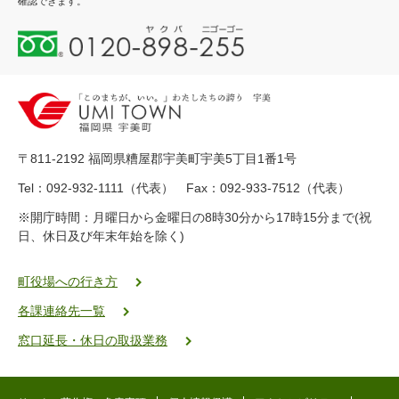
確認できます。
0
1
2
0
-
8
9
〒811-2192 福岡県糟屋郡宇美町宇美5丁目1番1号
8
-
Tel：092-932-1111（代表） Fax：092-933-7512（代表）
2
※開庁時間：月曜日から金曜日の8時30分から17時15分まで(祝
5
日、休日及び年末年始を除く)
5
ヤ
ク
町役場への行き方
バ
各課連絡先一覧
二
ゴ
窓口延長・休日の取扱業務
ー
ゴ
ー