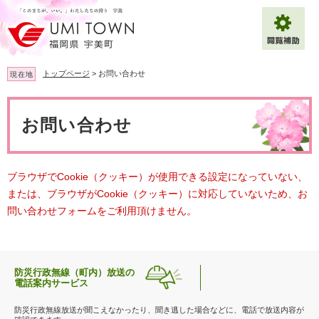
ペ
メ
ー
ニ
ジ
ュ
の
ー
先
を
トップページ
>
お問い合わせ
現在地
頭
飛
で
ば
本
拡大
文字サイズ
標準
す
し
文
お問い合わせ
。
て
背景色変更
白
黒
青
本
文
へ
Multilingual（English・中文・한글）
ブラウザでCookie（クッキー）が使用できる設定になっていない、
または、ブラウザがCookie（クッキー）に対応していないため、お
問い合わせフォームをご利用頂けません。
防災行政無線（町内）放送の
電話案内サービス
防災行政無線放送が聞こえなかったり、聞き逃した場合などに、電話で放送内容が