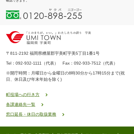
確認できます。
0
1
2
0
-
8
9
〒811-2192 福岡県糟屋郡宇美町宇美5丁目1番1号
8
-
Tel：092-932-1111（代表） Fax：092-933-7512（代表）
2
※開庁時間：月曜日から金曜日の8時30分から17時15分まで(祝
5
日、休日及び年末年始を除く)
5
ヤ
ク
町役場への行き方
バ
各課連絡先一覧
二
ゴ
窓口延長・休日の取扱業務
ー
ゴ
ー