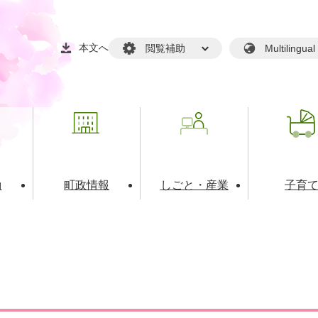
本文へ
閲覧補助
Multilin
動
町政情報
しごと・産業
子育
戸籍・マイナンバー
・生涯学習
税金・料金(個人向け）
文化・スポーツ
広報
税金（事業者向け）
境・衛生
るさと納税
上下水道
職員採用情報
・開発
人権・男女共同参画・平