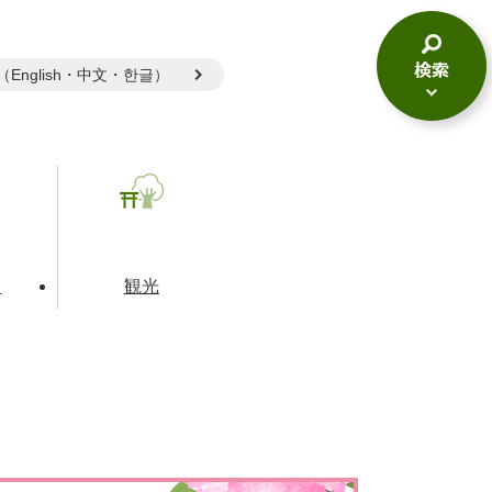
gual（English・中文・한글）
検
索
メ
ニ
ュ
ー
て
観光
とじる
とじる
とじる
和