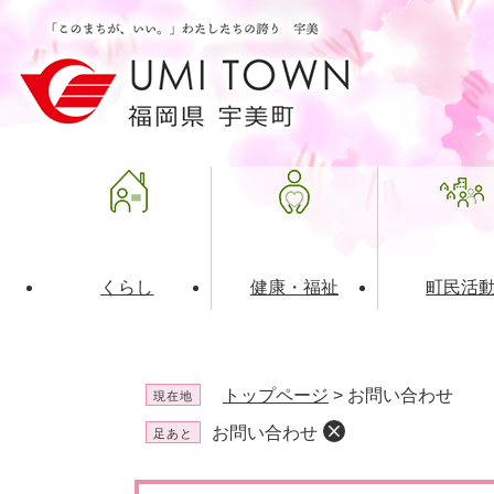
ペ
メ
ー
ニ
ジ
ュ
の
ー
先
を
頭
飛
で
ば
す
し
。
て
本
文
くらし
健康・福祉
町民活
へ
ライフインデックス
福祉・介護
地域コミュニティ
町の概要
入札・発注情報
住民票・
健康
社会教育
町政運営
産業振興
トップページ
>
お問い合わせ
現在地
保険・年金
共働・ボランティア
歴史と文化財
広告事業
ごみ・環
施設案内
企業版ふ
お問い合わせ
足あと
道路・交通・住まい
財政・管財情報
都市計画
本