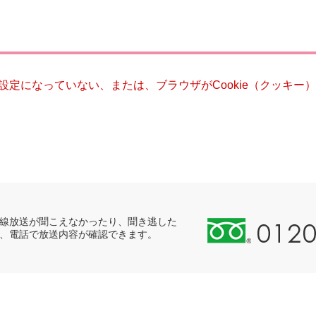
災・安全
る設定になっていない、または、ブラウザがCookie（クッキ
0
線放送が聞こえなかったり、聞き逃した
、電話で放送内容が確認できます。
1
2
0
-
8