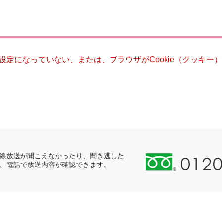
災・安全
る設定になっていない、または、ブラウザがCookie（クッキ
0
線放送が聞こえなかったり、聞き逃した
、電話で放送内容が確認できます。
1
2
0
-
8