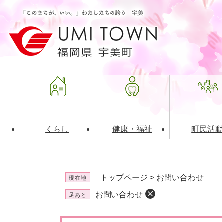
ペ
メ
ー
ニ
ジ
ュ
の
ー
先
を
頭
飛
で
ば
す
し
。
て
本
文
くらし
健康・福祉
町民活
へ
ライフインデックス
福祉・介護
地域コミュニティ
町の概要
入札・発注情報
住民票・
健康
社会教育
町政運営
産業振興
トップページ
>
お問い合わせ
現在地
保険・年金
共働・ボランティア
歴史と文化財
広告事業
ごみ・環
施設案内
企業版ふ
お問い合わせ
足あと
道路・交通・住まい
財政・管財情報
都市計画
本