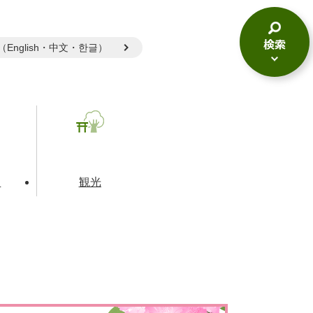
gual（English・中文・한글）
検
索
メ
ニ
ュ
ー
て
観光
とじる
とじる
とじる
和