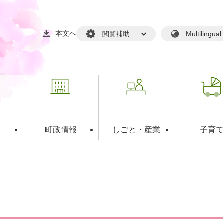
本文へ
閲覧補助
Multilin
動
町政情報
しごと・産業
子育
戸籍・マイナンバー
・生涯学習
税金・料金(個人向け）
文化・スポーツ
広報
税金（事業者向け）
境・衛生
るさと納税
上下水道
職員採用情報
・開発
人権・男女共同参画・平