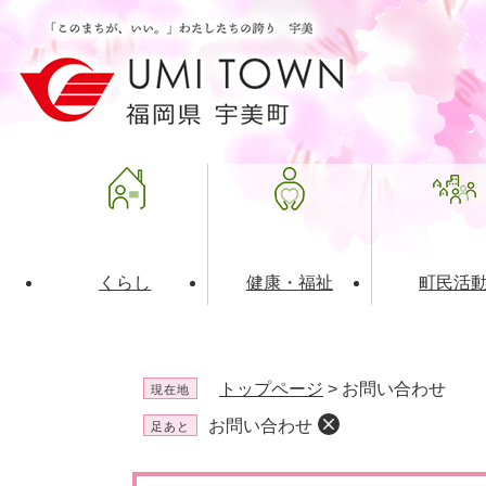
ペ
メ
ー
ニ
ジ
ュ
の
ー
先
を
頭
飛
で
ば
す
し
。
て
本
文
くらし
健康・福祉
町民活
へ
ライフインデックス
福祉・介護
地域コミュニティ
町の概要
入札・発注情報
住民票・
健康
社会教育
町政運営
産業振興
トップページ
>
お問い合わせ
現在地
保険・年金
共働・ボランティア
歴史と文化財
広告事業
ごみ・環
施設案内
企業版ふ
お問い合わせ
足あと
道路・交通・住まい
財政・管財情報
都市計画
本