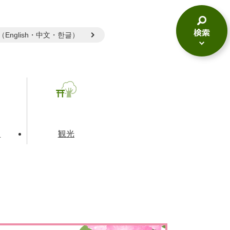
gual（English・中文・한글）
検
索
メ
ニ
ュ
ー
て
観光
とじる
とじる
とじる
和