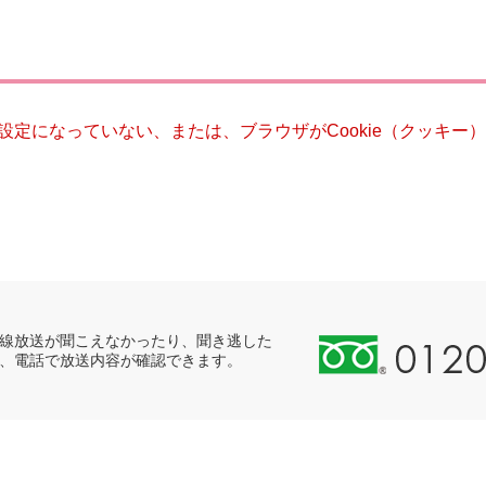
災・安全
る設定になっていない、または、ブラウザがCookie（クッキ
0
線放送が聞こえなかったり、聞き逃した
、電話で放送内容が確認できます。
1
2
0
-
8