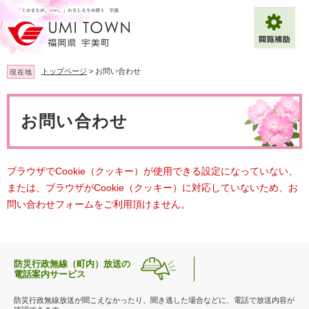
ペ
メ
ー
ニ
ジ
ュ
の
ー
先
を
トップページ
>
お問い合わせ
現在地
頭
飛
で
ば
本
拡大
文字サイズ
標準
す
し
文
お問い合わせ
。
て
背景色変更
白
黒
青
本
文
へ
Multilingual（English・中文・한글）
ブラウザでCookie（クッキー）が使用できる設定になっていない、
または、ブラウザがCookie（クッキー）に対応していないため、お
問い合わせフォームをご利用頂けません。
防災行政無線（町内）放送の
電話案内サービス
防災行政無線放送が聞こえなかったり、聞き逃した場合などに、電話で放送内容が