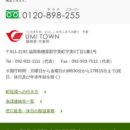
確認できます。
0
1
2
0
-
8
9
〒811-2192 福岡県糟屋郡宇美町宇美5丁目1番1号
8
-
Tel：092-932-1111（代表） Fax：092-933-7512（代表）
2
※開庁時間：月曜日から金曜日の8時30分から17時15分まで(祝
5
日、休日及び年末年始を除く)
5
ヤ
ク
町役場への行き方
バ
各課連絡先一覧
二
ゴ
窓口延長・休日の取扱業務
ー
ゴ
ー