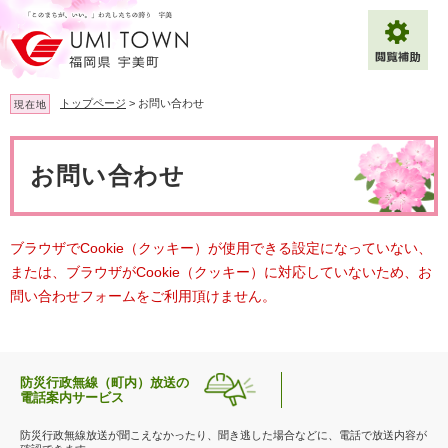
ペ
メ
ー
ニ
ジ
ュ
の
ー
先
を
トップページ
>
お問い合わせ
現在地
頭
飛
で
ば
本
拡大
文字サイズ
標準
す
し
文
お問い合わせ
。
て
背景色変更
白
黒
青
本
文
へ
Multilingual（English・中文・한글）
ブラウザでCookie（クッキー）が使用できる設定になっていない、
または、ブラウザがCookie（クッキー）に対応していないため、お
問い合わせフォームをご利用頂けません。
防災行政無線（町内）放送の
電話案内サービス
防災行政無線放送が聞こえなかったり、聞き逃した場合などに、電話で放送内容が