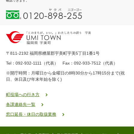
確認できます。
0
1
2
0
-
8
9
〒811-2192 福岡県糟屋郡宇美町宇美5丁目1番1号
8
-
Tel：092-932-1111（代表） Fax：092-933-7512（代表）
2
※開庁時間：月曜日から金曜日の8時30分から17時15分まで(祝
5
日、休日及び年末年始を除く)
5
ヤ
ク
町役場への行き方
バ
各課連絡先一覧
二
ゴ
窓口延長・休日の取扱業務
ー
ゴ
ー