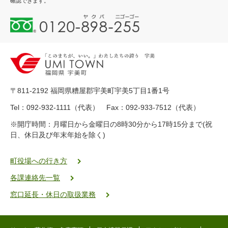
確認できます。
0
1
2
0
-
8
9
〒811-2192 福岡県糟屋郡宇美町宇美5丁目1番1号
8
-
Tel：092-932-1111（代表） Fax：092-933-7512（代表）
2
※開庁時間：月曜日から金曜日の8時30分から17時15分まで(祝
5
日、休日及び年末年始を除く)
5
ヤ
ク
町役場への行き方
バ
各課連絡先一覧
二
ゴ
窓口延長・休日の取扱業務
ー
ゴ
ー