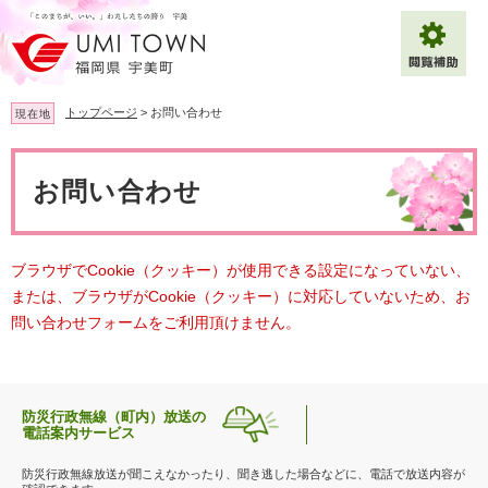
ペ
メ
ー
ニ
ジ
ュ
の
ー
先
を
トップページ
>
お問い合わせ
現在地
頭
飛
で
ば
本
拡大
文字サイズ
標準
す
し
文
お問い合わせ
。
て
背景色変更
白
黒
青
本
文
へ
Multilingual（English・中文・한글）
ブラウザでCookie（クッキー）が使用できる設定になっていない、
または、ブラウザがCookie（クッキー）に対応していないため、お
問い合わせフォームをご利用頂けません。
防災行政無線（町内）放送の
電話案内サービス
防災行政無線放送が聞こえなかったり、聞き逃した場合などに、電話で放送内容が