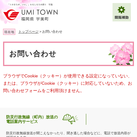
ペ
メ
ー
ニ
ジ
ュ
の
ー
先
を
トップページ
>
お問い合わせ
現在地
頭
飛
で
ば
本
拡大
文字サイズ
標準
す
し
文
お問い合わせ
。
て
背景色変更
白
黒
青
本
文
へ
Multilingual（English・中文・한글）
ブラウザでCookie（クッキー）が使用できる設定になっていない、
または、ブラウザがCookie（クッキー）に対応していないため、お
問い合わせフォームをご利用頂けません。
防災行政無線（町内）放送の
電話案内サービス
防災行政無線放送が聞こえなかったり、聞き逃した場合などに、電話で放送内容が