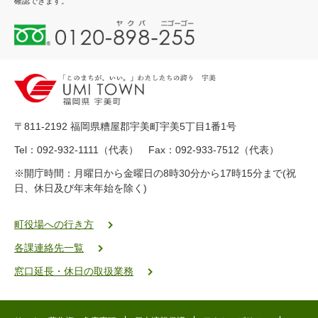
確認できます。
0
1
2
0
-
8
9
〒811-2192 福岡県糟屋郡宇美町宇美5丁目1番1号
8
-
Tel：092-932-1111（代表） Fax：092-933-7512（代表）
2
※開庁時間：月曜日から金曜日の8時30分から17時15分まで(祝
5
日、休日及び年末年始を除く)
5
ヤ
ク
町役場への行き方
バ
各課連絡先一覧
二
ゴ
窓口延長・休日の取扱業務
ー
ゴ
ー