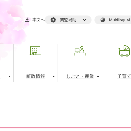
本文へ
閲覧補助
Multilin
動
町政情報
しごと・産業
子育
戸籍・マイナンバー
・生涯学習
税金・料金(個人向け）
文化・スポーツ
広報
税金（事業者向け）
境・衛生
るさと納税
上下水道
職員採用情報
・開発
人権・男女共同参画・平