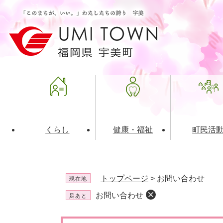
ペ
メ
ー
ニ
ジ
ュ
の
ー
先
を
頭
飛
で
ば
す
し
。
て
本
文
くらし
健康・福祉
町民活
へ
ライフインデックス
福祉・介護
地域コミュニティ
町の概要
入札・発注情報
住民票・
健康
社会教育
町政運営
産業振興
トップページ
>
お問い合わせ
現在地
保険・年金
共働・ボランティア
歴史と文化財
広告事業
ごみ・環
施設案内
企業版ふ
お問い合わせ
足あと
道路・交通・住まい
財政・管財情報
都市計画
本