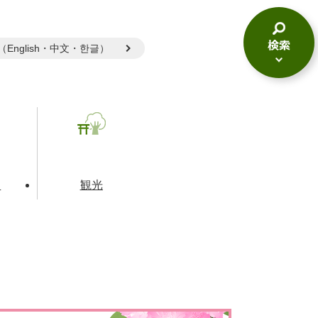
gual（English・中文・한글）
検
索
メ
ニ
ュ
ー
て
観光
とじる
とじる
とじる
和