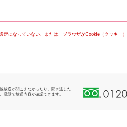
災・安全
る設定になっていない、または、ブラウザがCookie（クッキ
0
線放送が聞こえなかったり、聞き逃した
、電話で放送内容が確認できます。
1
2
0
-
8