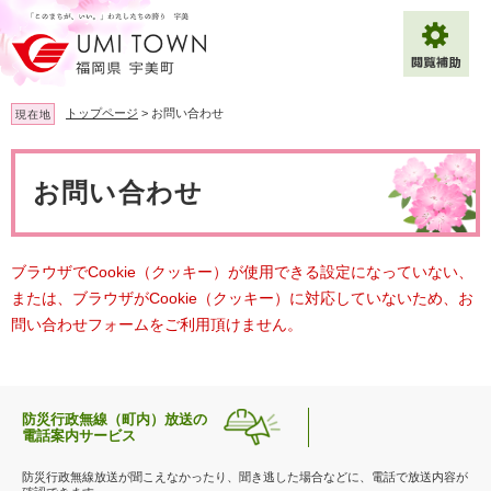
ペ
メ
ー
ニ
ジ
ュ
の
ー
先
を
トップページ
>
お問い合わせ
現在地
頭
飛
で
ば
本
拡大
文字サイズ
標準
す
し
文
お問い合わせ
。
て
背景色変更
白
黒
青
本
文
へ
Multilingual（English・中文・한글）
ブラウザでCookie（クッキー）が使用できる設定になっていない、
または、ブラウザがCookie（クッキー）に対応していないため、お
問い合わせフォームをご利用頂けません。
防災行政無線（町内）放送の
電話案内サービス
防災行政無線放送が聞こえなかったり、聞き逃した場合などに、電話で放送内容が