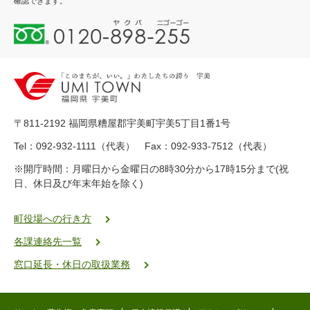
確認できます。
0
1
2
0
-
8
9
〒811-2192 福岡県糟屋郡宇美町宇美5丁目1番1号
8
-
Tel：092-932-1111（代表） Fax：092-933-7512（代表）
2
※開庁時間：月曜日から金曜日の8時30分から17時15分まで(祝
5
日、休日及び年末年始を除く)
5
ヤ
ク
町役場への行き方
バ
各課連絡先一覧
二
ゴ
窓口延長・休日の取扱業務
ー
ゴ
ー