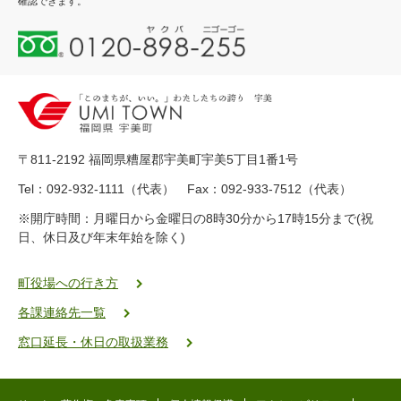
確認できます。
0
1
2
0
-
8
9
〒811-2192 福岡県糟屋郡宇美町宇美5丁目1番1号
8
-
Tel：092-932-1111（代表） Fax：092-933-7512（代表）
2
※開庁時間：月曜日から金曜日の8時30分から17時15分まで(祝
5
日、休日及び年末年始を除く)
5
ヤ
ク
町役場への行き方
バ
各課連絡先一覧
二
ゴ
窓口延長・休日の取扱業務
ー
ゴ
ー