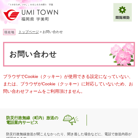
ペ
メ
ー
ニ
ジ
ュ
の
ー
先
を
トップページ
>
お問い合わせ
現在地
頭
飛
で
ば
本
拡大
文字サイズ
標準
す
し
文
お問い合わせ
。
て
背景色変更
白
黒
青
本
文
へ
Multilingual（English・中文・한글）
ブラウザでCookie（クッキー）が使用できる設定になっていない、
または、ブラウザがCookie（クッキー）に対応していないため、お
問い合わせフォームをご利用頂けません。
防災行政無線（町内）放送の
電話案内サービス
防災行政無線放送が聞こえなかったり、聞き逃した場合などに、電話で放送内容が