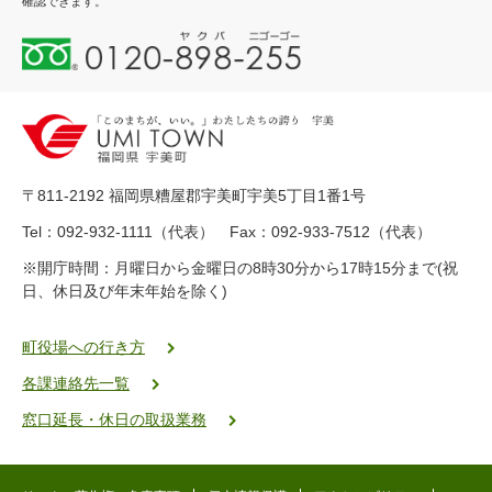
確認できます。
0
1
2
0
-
8
9
〒811-2192 福岡県糟屋郡宇美町宇美5丁目1番1号
8
-
Tel：092-932-1111（代表） Fax：092-933-7512（代表）
2
※開庁時間：月曜日から金曜日の8時30分から17時15分まで(祝
5
日、休日及び年末年始を除く)
5
ヤ
ク
町役場への行き方
バ
各課連絡先一覧
二
ゴ
窓口延長・休日の取扱業務
ー
ゴ
ー