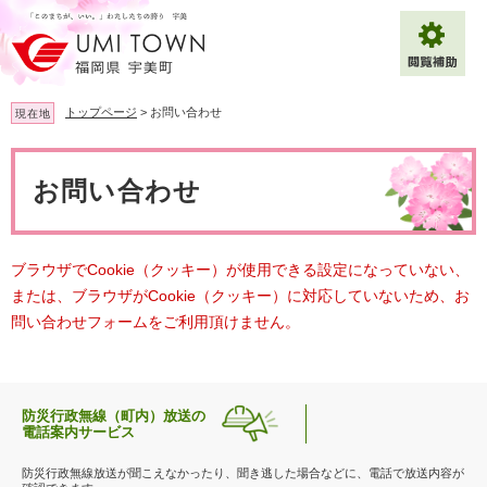
ペ
メ
ー
ニ
ジ
ュ
の
ー
先
を
トップページ
>
お問い合わせ
現在地
頭
飛
で
ば
本
拡大
文字サイズ
標準
す
し
文
お問い合わせ
。
て
背景色変更
白
黒
青
本
文
へ
Multilingual（English・中文・한글）
ブラウザでCookie（クッキー）が使用できる設定になっていない、
または、ブラウザがCookie（クッキー）に対応していないため、お
問い合わせフォームをご利用頂けません。
防災行政無線（町内）放送の
電話案内サービス
防災行政無線放送が聞こえなかったり、聞き逃した場合などに、電話で放送内容が